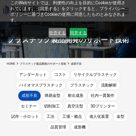
このWebサイトでは、利便性の向上を目的にCookieが使用さ
れています。［同意する］をクリックすると、プライバシー
ポリシーに基づきCookieの使用に同意したものとみなされま
す。
拒否する
同意する
プラスチック製品開発の
サポート技術
HOME
プラスチック製品開発のサポート技術
成形不良
アンダーカット
コスト
リサイクルプラスチック
バイオマスプラスチック
プラスチック
流動解析
成形不良
簡易金型
射出成形
社内一貫製作
セミナー
切削加工
真空注型
3Dプリンター
試作・小ロット
工法
工場・拠点
省人化装置
金型
品質管理
成形機