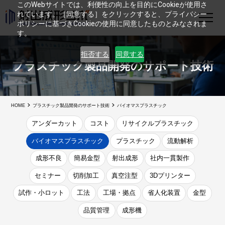
このWebサイトでは、利便性の向上を目的にCookieが使用さ
れています。［同意する］をクリックすると、プライバシー
ポリシーに基づきCookieの使用に同意したものとみなされま
す。
拒否する
同意する
プラスチック製品開発の
サポート技術
HOME
プラスチック製品開発のサポート技術
バイオマスプラスチック
アンダーカット
コスト
リサイクルプラスチック
バイオマスプラスチック
プラスチック
流動解析
成形不良
簡易金型
射出成形
社内一貫製作
セミナー
切削加工
真空注型
3Dプリンター
試作・小ロット
工法
工場・拠点
省人化装置
金型
品質管理
成形機