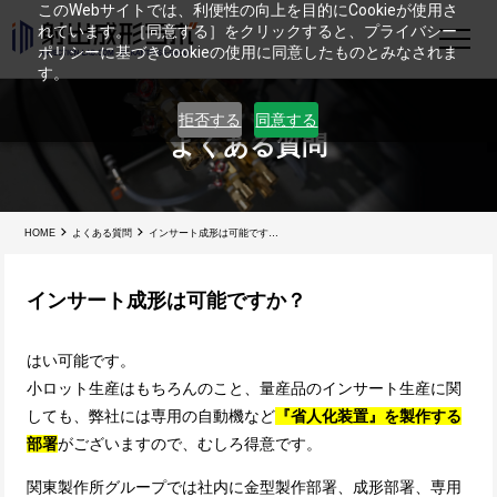
このWebサイトでは、利便性の向上を目的にCookieが使用さ
れています。［同意する］をクリックすると、プライバシー
ポリシーに基づきCookieの使用に同意したものとみなされま
す。
拒否する
同意する
よくある質問
HOME
よくある質問
インサート成形は可能ですか？
インサート成形は可能ですか？
はい可能です。
小ロット生産はもちろんのこと、量産品のインサート生産に関
しても、弊社には専用の自動機など
『省人化装置』を製作する
部署
がございますので、むしろ得意です。
関東製作所グループでは社内に金型製作部署、成形部署、専用