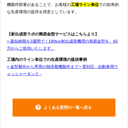
機製作部署があることで、お客様の
工場ライン単位
での効率的
な生産環境の提供を得意としています。
【射出成形ラボの簡易金型サービスはこちらより】
> 最短納期を2週間で！180ton射出成形機用の簡易金型を、60
万からご提供いたします。
工場内のライン単位での生産環境の提供事例
> 金型製作から専用の熱溶着機製作まで一貫対応 - 自動車用ウ
ォッシャータンク -
よくある質問の一覧へ戻る